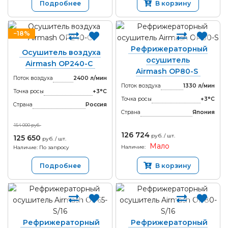
Подробнее
В корзину
−18%
Рефрижераторный
Осушитель воздуха
осушитель
Airmash OP240-С
Airmash OP80-S
Поток воздуха
2400 л/мин
Поток воздуха
1330 л/мин
Точка росы
+3°С
Точка росы
+3°С
Страна
Россия
Страна
Япония
154 000 руб.
126 724
руб. / шт.
125 650
руб. / шт.
Мало
Наличие:
Наличие: По запросу
Подробнее
В корзину
Рефрижераторный
Рефрижераторный